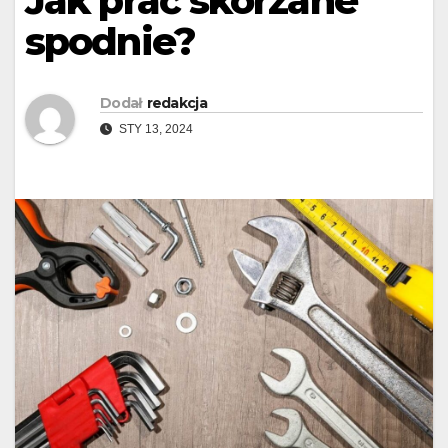
Jak prać skórzane
spodnie?
Dodał
redakcja
STY 13, 2024