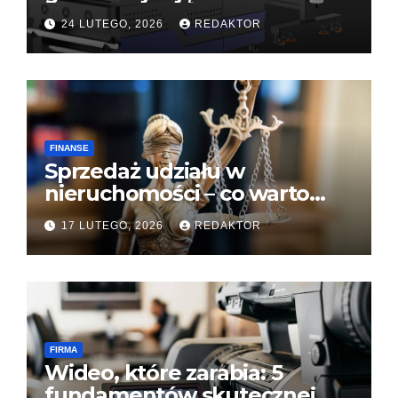
w druku bezpośrednim?
24 LUTEGO, 2026
REDAKTOR
FINANSE
Sprzedaż udziału w
nieruchomości – co warto
wiedzieć, gdy
17 LUTEGO, 2026
REDAKTOR
współwłaściciele są w
konflikcie
FIRMA
Wideo, które zarabia: 5
fundamentów skutecznej