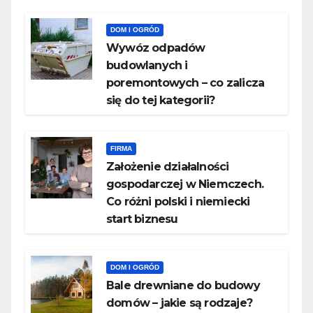
DOM I OGRÓD
Wywóz odpadów
budowlanych i
poremontowych – co zalicza
się do tej kategorii?
FIRMA
Założenie działalności
gospodarczej w Niemczech.
Co różni polski i niemiecki
start biznesu
DOM I OGRÓD
Bale drewniane do budowy
domów – jakie są rodzaje?