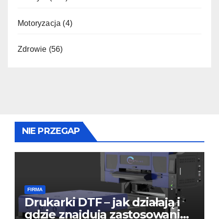
Motoryzacja
(4)
Zdrowie
(56)
NIE PRZEGAP
FIRMA
Drukarki DTF – jak działają i
gdzie znajdują zastosowanie