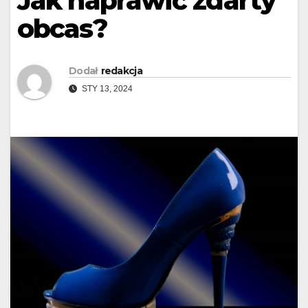
Jak naprawić zdarty
obcas?
Dodał
redakcja
STY 13, 2024