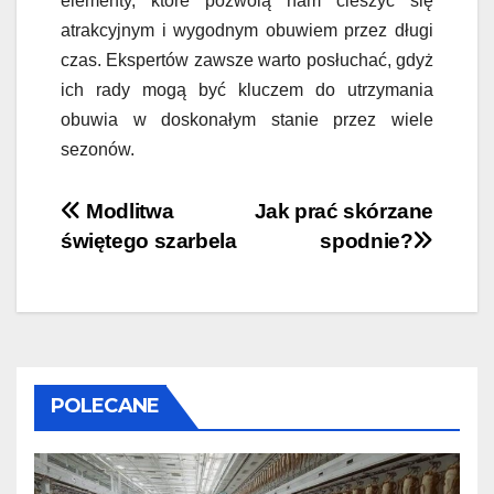
elementy, które pozwolą nam cieszyć się
atrakcyjnym i wygodnym obuwiem przez długi
czas. Ekspertów zawsze warto posłuchać, gdyż
ich rady mogą być kluczem do utrzymania
obuwia w doskonałym stanie przez wiele
sezonów.
Nawigacja
Modlitwa
Jak prać skórzane
świętego szarbela
spodnie?
wpisu
POLECANE