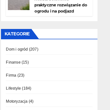
praktyczne rozwiązanie do
ogrodu i na podjazd
KATEGORIE
Dom i ogród
(207)
Finanse
(15)
Firma
(23)
Lifestyle
(184)
Motoryzacja
(4)