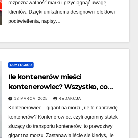
rozpoznawalność marki i przyciągnąć uwagę
klientów. Dzięki unikalnemu designowi i efektowi
podświetlenia, napisy…
DOM I OGRÓD
Ile kontenerów mieści
kontenerowiec? Wszystko, co
musisz wiedzieć!
13 MARCA, 2025
REDAKCJA
Kontenerowiec – gigant na morzu, ile to naprawdę
kontenerów? Kontenerowiec, czyli ogromny statek
służący do transportu kontenerów, to prawdziwy
gigant na morzu. Zastanawialiście się kiedyś, ile