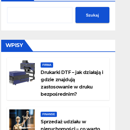
Szukaj
WPISY
FIRMA
Drukarki DTF – jak działają i
gdzie znajdują
zastosowanie w druku
bezpośrednim?
FINANSE
Sprzedaż udziału w
nieruchomości – co warto