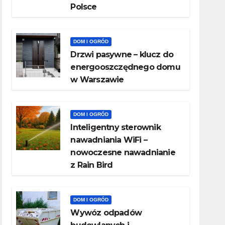
Polsce
DOM I OGRÓD
Drzwi pasywne – klucz do
energooszczędnego domu
w Warszawie
DOM I OGRÓD
Inteligentny sterownik
nawadniania WiFi –
nowoczesne nawadnianie
z Rain Bird
DOM I OGRÓD
Wywóz odpadów