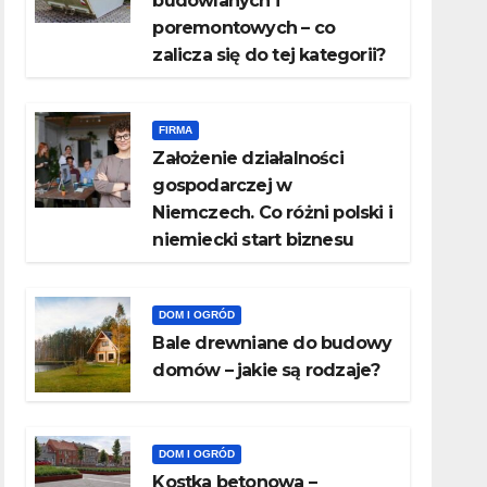
budowlanych i
poremontowych – co
zalicza się do tej kategorii?
FIRMA
Założenie działalności
gospodarczej w
Niemczech. Co różni polski i
niemiecki start biznesu
DOM I OGRÓD
Bale drewniane do budowy
domów – jakie są rodzaje?
DOM I OGRÓD
Kostka betonowa –