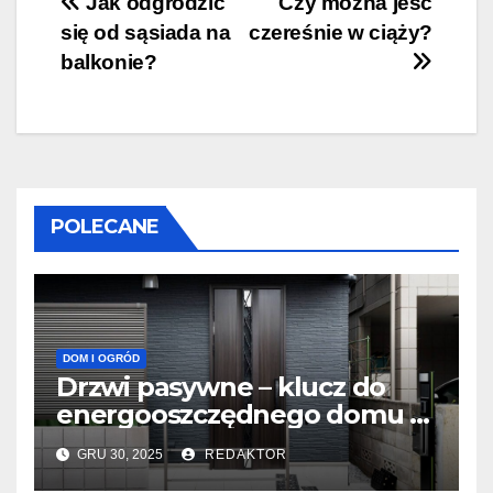
Nawigacja
Jak odgrodzić
Czy można jeść
się od sąsiada na
czereśnie w ciąży?
wpisu
balkonie?
POLECANE
DOM I OGRÓD
Drzwi pasywne – klucz do
energooszczędnego domu w
Warszawie
GRU 30, 2025
REDAKTOR