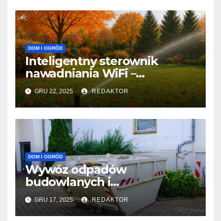
DOM I OGRÓD
Inteligentny sterownik
nawadniania WiFi –
nowoczesne nawadnianie z
GRU 22, 2025
REDAKTOR
Rain Bird
DOM I OGRÓD
Wywóz odpadów
budowlanych i
poremontowych – co zalicza
GRU 17, 2025
REDAKTOR
się do tej kategorii?