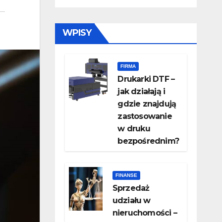
WPISY
FIRMA
Drukarki DTF –
jak działają i
gdzie znajdują
zastosowanie
w druku
bezpośrednim?
FINANSE
Sprzedaż
udziału w
nieruchomości –