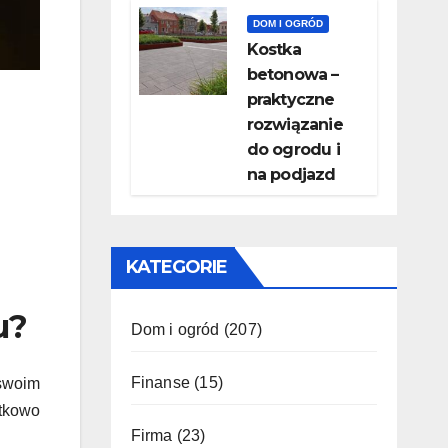
DOM I OGRÓD
Kostka
betonowa –
praktyczne
rozwiązanie
do ogrodu i
na podjazd
KATEGORIE
u?
Dom i ogród
(207)
Finanse
(15)
swoim
atkowo
Firma
(23)