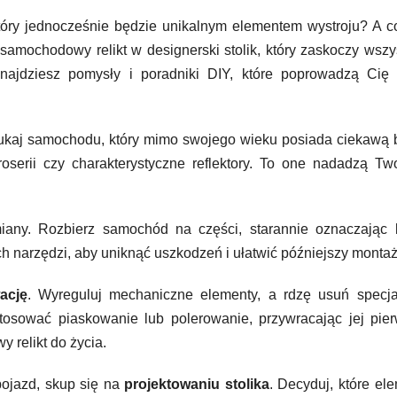
tóry jednocześnie będzie unikalnym elementem wystroju? A co
samochodowy relikt w designerski stolik, który zaskoczy wszy
najdziesz pomysły i poradniki DIY, które poprowadzą Cię 
ukaj samochodu, który mimo swojego wieku posiada ciekawą b
roserii czy charakterystyczne reflektory. To one nadadzą T
any. Rozbierz samochód na części, starannie oznaczając 
ch narzędzi, aby uniknąć uszkodzeń i ułatwić późniejszy montaż
ację
. Wyreguluj mechaniczne elementy, a rdzę usuń specja
tosować piaskowanie lub polerowanie, przywracając jej pie
 relikt do życia.
ojazd, skup się na
projektowaniu stolika
. Decyduj, które el