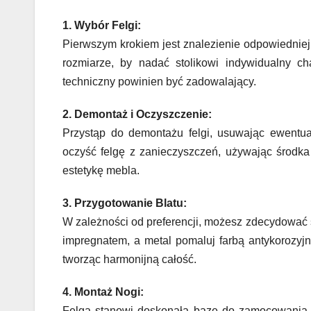
1. Wybór Felgi:
Pierwszym krokiem jest znalezienie odpowiedniej f
rozmiarze, by nadać stolikowi indywidualny cha
techniczny powinien być zadowalający.
2. Demontaż i Oczyszczenie:
Przystąp do demontażu felgi, usuwając ewentual
oczyść felgę z zanieczyszczeń, używając środka 
estetykę mebla.
3. Przygotowanie Blatu:
W zależności od preferencji, możesz zdecydować 
impregnatem, a metal pomaluj farbą antykorozyjn
tworząc harmonijną całość.
4. Montaż Nogi:
Felga stanowi doskonałą bazę do zamocowania n