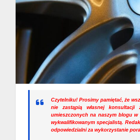
Czytelniku!
Prosimy pamiętać, że wsze
nie zastąpią własnej konsultacji 
umieszczonych na naszym blogu w 
wykwalifikowanym specjalistą. Redak
odpowiedzialni za wykorzystanie por