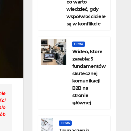
co warto
wiedzieć, gdy
współwłaściciele
są w konflikcie
FIRMA
Wideo, które
zarabia: 5
fundamentów
skutecznej
komunikacji
B2B na
nie
stronie
ści
głównej
nio
sób
FIRMA
Tłumaczenia