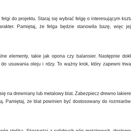
elgi do projektu. Staraj się wybrać felgę o interesującym kszta
rakter. Pamiętaj, że felga będzie stanowiła bazę, więc je
ne elementy, takie jak opona czy balansier. Następnie dok
do usuwania oleju i rdzy. To ważny krok, który zapewni trwa
się na drewniany lub metalowy blat. Zabezpiecz drewno lakier
ą. Pamiętaj, że blat powinien być dostosowany do rozmiarów 
óg stolika. Skorzystaj z solidnych nóg metalowych, dostęp