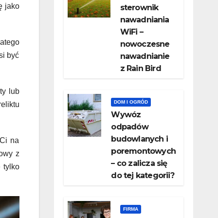
ę jako
sterownik
nawadniania
WiFi –
latego
nowoczesne
si być
nawadnianie
z Rain Bird
ty lub
DOM I OGRÓD
liktu
Wywóz
odpadów
budowlanych i
 Ci na
poremontowych
cowy z
– co zalicza się
 tylko
do tej kategorii?
FIRMA