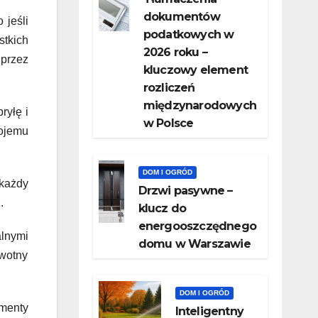
dokumentów
 jeśli
podatkowych w
stkich
2026 roku –
przez
kluczowy element
rozliczeń
międzynarodowych
ryłę i
w Polsce
wojemu
DOM I OGRÓD
każdy
Drzwi pasywne –
.
klucz do
energooszczędnego
lnymi
domu w Warszawie
rwotny
DOM I OGRÓD
ementy
Inteligentny