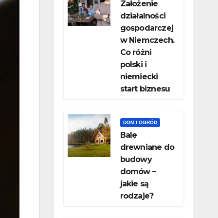
Założenie
działalności
gospodarczej
w Niemczech.
Co różni
polski i
niemiecki
start biznesu
DOM I OGRÓD
Bale
drewniane do
budowy
domów –
jakie są
rodzaje?