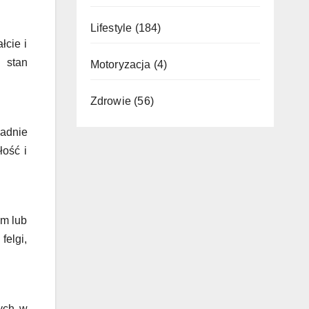
Lifestyle
(184)
łcie i
j stan
Motoryzacja
(4)
Zdrowie
(56)
ładnie
łość i
em lub
felgi,
nych w