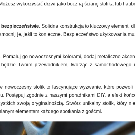
Możesz wykorzystać drzwi jako boczną ścianę stolika lub haub
 i bezpieczeństwie
. Solidna konstrukcja to kluczowy element, d
mocnij je, jeśli to konieczne. Bezpieczeństwo użytkowania mu
a
. Pomaluj go nowoczesnymi kolorami, dodaj metaliczne akcen
ch będzie Twoim przewodnikiem, tworząc z samochodowego re
w nowoczesny stolik to fascynujące wyzwanie, które pozwoli
nu. Postępuj zgodnie z naszymi poradnikami DIY, a efekt koń
tkich swoją oryginalnością. Stwórz unikalny stolik, który nie
mnianym elementem każdego spotkania z gośćmi.