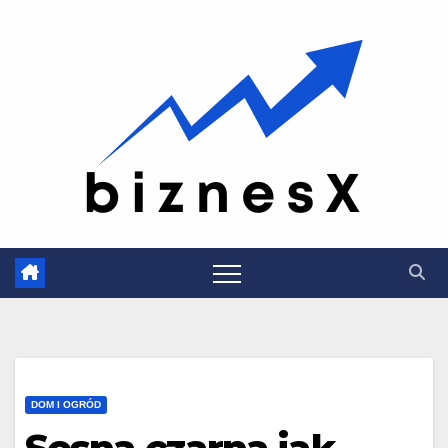
Skip
to
content
DOM I OGRÓD