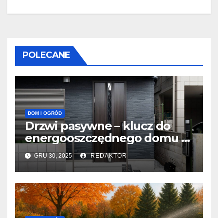
POLECANE
DOM I OGRÓD
Drzwi pasywne – klucz do
energooszczędnego domu w
Warszawie
GRU 30, 2025
REDAKTOR