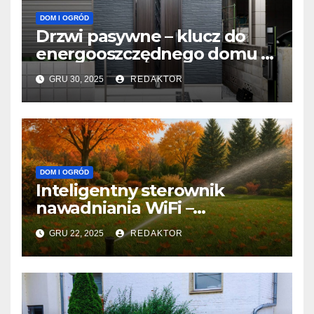
DOM I OGRÓD
Drzwi pasywne – klucz do
energooszczędnego domu w
Warszawie
GRU 30, 2025
REDAKTOR
DOM I OGRÓD
Inteligentny sterownik
nawadniania WiFi –
nowoczesne nawadnianie z
GRU 22, 2025
REDAKTOR
Rain Bird