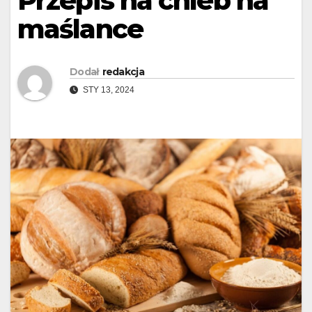
Przepis na chleb na
maślance
Dodał
redakcja
STY 13, 2024