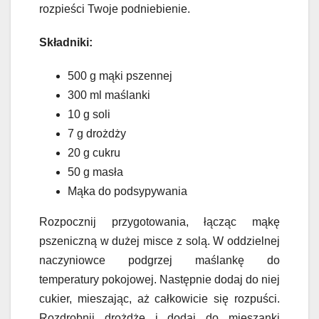
rozpieści Twoje podniebienie.
Składniki:
500 g mąki pszennej
300 ml maślanki
10 g soli
7 g drożdży
20 g cukru
50 g masła
Mąka do podsypywania
Rozpocznij przygotowania, łącząc mąkę
pszeniczną w dużej misce z solą. W oddzielnej
naczyniowce podgrzej maślankę do
temperatury pokojowej. Następnie dodaj do niej
cukier, mieszając, aż całkowicie się rozpuści.
Rozdrobnij drożdże i dodaj do mieszanki