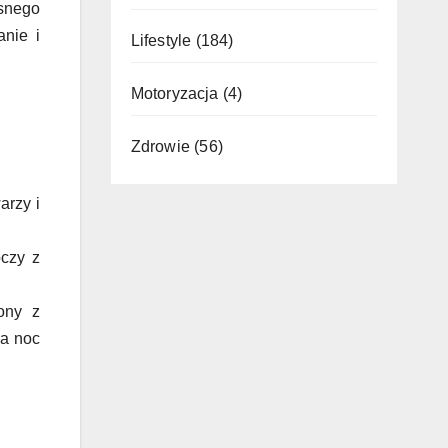
snego
nie i
Lifestyle
(184)
Motoryzacja
(4)
Zdrowie
(56)
arzy i
oczy z
ony z
na noc