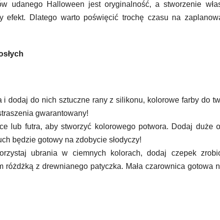
tów udanego Halloween jest oryginalność, a stworzenie wła
 efekt. Dlatego warto poświęcić trochę czasu na zaplanowa
rosłych
 i dodaj do nich sztuczne rany z silikonu, kolorowe farby do tw
straszenia gwarantowany!
ce lub futra, aby stworzyć kolorowego potwora. Dodaj duże 
luch będzie gotowy na zdobycie słodyczy!
zystaj ubrania w ciemnych kolorach, dodaj czepek zrobi
nym różdżką z drewnianego patyczka. Mała czarownica gotowa 