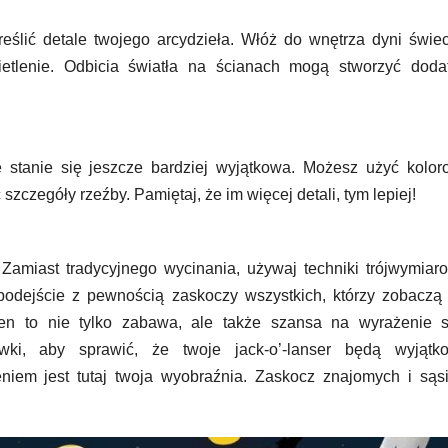
reślić detale twojego arcydzieła. Włóż do wnętrza dyni świe
etlenie. Odbicia światła na ścianach mogą stworzyć doda
e stanie się jeszcze bardziej wyjątkowa. Możesz użyć kolo
szczegóły rzeźby. Pamiętaj, że im więcej detali, tym lepiej!
 Zamiast tradycyjnego wycinania, używaj techniki trójwymia
o podejście z pewnością zaskoczy wszystkich, którzy zobaczą
en to nie tylko zabawa, ale także szansa na wyrażenie s
ówki, aby sprawić, że twoje jack-o’-lanser będą wyjątk
niem jest tutaj twoja wyobraźnia. Zaskocz znajomych i sąs