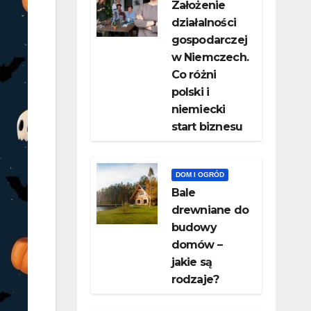
Założenie
działalności
gospodarczej
w Niemczech.
Co różni
polski i
niemiecki
start biznesu
DOM I OGRÓD
Bale
drewniane do
budowy
domów –
jakie są
rodzaje?