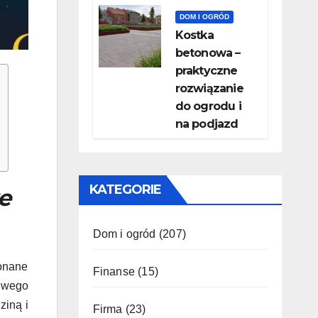
DOM I OGRÓD
Kostka
betonowa –
praktyczne
rozwiązanie
do ogrodu i
na podjazd
KATEGORIE
e
Dom i ogród
(207)
konane
Finanse
(15)
liwego
ziną i
Firma
(23)