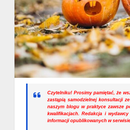
Czytelniku!
Prosimy pamiętać, że wsz
zastąpią samodzielnej konsultacji ze
naszym blogu w praktyce zawsze po
kwalifikacjach. Redakcja i wydawcy
informacji opublikowanych w serwisie