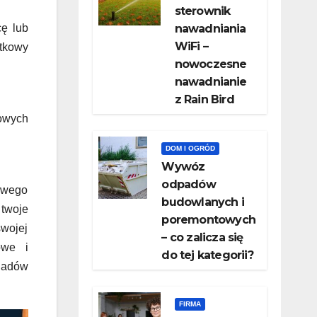
sterownik
cę lub
nawadniania
WiFi –
tkowy
nowoczesne
nawadnianie
z Rain Bird
rowych
DOM I OGRÓD
Wywóz
odpadów
rowego
budowlanych i
 twoje
poremontowych
wojej
– co zalicza się
owe i
do tej kategorii?
iadów
FIRMA