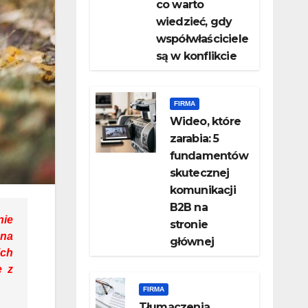
co warto
wiedzieć, gdy
współwłaściciele
są w konflikcie
FIRMA
Wideo, które
zarabia: 5
fundamentów
skutecznej
komunikacji
B2B na
nie
stronie
 na
głównej
ich
e z
FIRMA
Tłumaczenia