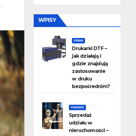
WPISY
FIRMA
Drukarki DTF –
jak działają i
gdzie znajdują
zastosowanie
w druku
bezpośrednim?
FINANSE
Sprzedaż
udziału w
nieruchomości –