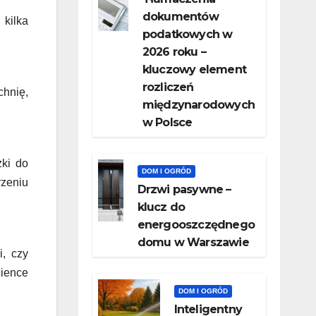
dokumentów
 kilka
podatkowych w
2026 roku –
kluczowy element
rozliczeń
chnię,
międzynarodowych
w Polsce
zki do
DOM I OGRÓD
rzeniu
Drzwi pasywne –
klucz do
energooszczędnego
domu w Warszawie
i, czy
cience
DOM I OGRÓD
Inteligentny