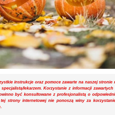
ystkie instrukcje oraz pomoce zawarte na naszej stronie 
 specjalistą/lekarzem. Korzystanie z informacji zawartych
winno być konsultowane z profesjonalistą o odpowiedn
 tej strony internetowej nie ponoszą winy za korzystani
.