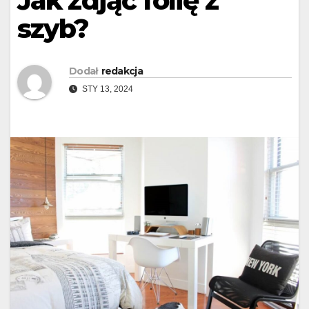
Jak zdjąć folię z
szyb?
Dodał
redakcja
STY 13, 2024