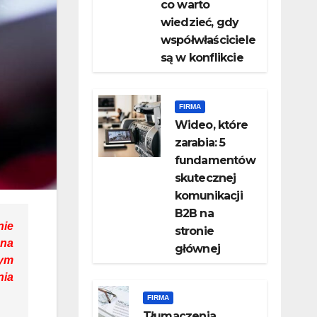
co warto
wiedzieć, gdy
współwłaściciele
są w konflikcie
FIRMA
Wideo, które
zarabia: 5
fundamentów
skutecznej
komunikacji
B2B na
nie
stronie
 na
głównej
nym
nia
FIRMA
Tłumaczenia