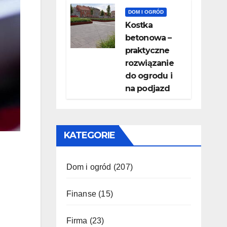
DOM I OGRÓD
Kostka
betonowa –
praktyczne
rozwiązanie
do ogrodu i
na podjazd
KATEGORIE
Dom i ogród
(207)
Finanse
(15)
Firma
(23)