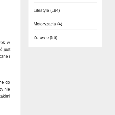
Lifestyle
(184)
Motoryzacja
(4)
Zdrowie
(56)
rok w
ć jest
czne i
ane do
by nie
takimi