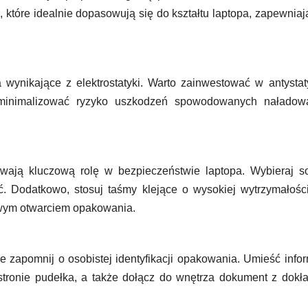
 które idealnie dopasowują się do kształtu laptopa, zapewnia
wynikające z elektrostatyki. Warto zainwestować w antysta
y zminimalizować ryzyko uszkodzeń spowodowanych naładow
ają kluczową rolę w bezpieczeństwie laptopa. Wybieraj so
oć. Dodatkowo, stosuj taśmy klejące o wysokiej wytrzymałośc
wym otwarciem opakowania.
e zapomnij o osobistej identyfikacji opakowania. Umieść info
stronie pudełka, a także dołącz do wnętrza dokument z dok