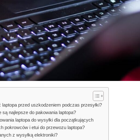
 laptopa przed uszkodzeniem podczas przesyłki?
 są najlepsze do pakowania laptopa?
kowania laptopa do wysyłki dla początkujących
h pokrowców i etui do przewozu laptopa?
nych z wysyłką elektroniki?