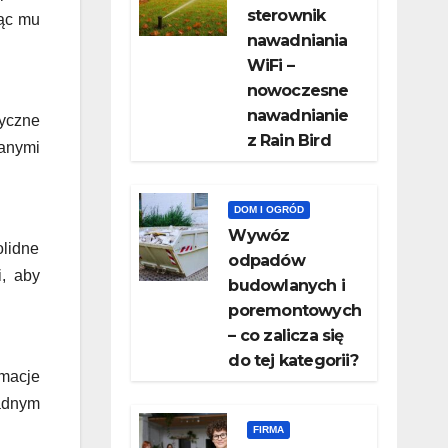
sterownik
jąc mu
nawadniania
WiFi –
nowoczesne
nawadnianie
tyczne
z Rain Bird
anymi
DOM I OGRÓD
Wywóz
lidne
odpadów
i, aby
budowlanych i
poremontowych
– co zalicza się
do tej kategorii?
rmacje
ładnym
FIRMA