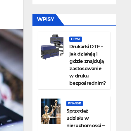
WPISY
FIRMA
Drukarki DTF –
jak działają i
gdzie znajdują
zastosowanie
w druku
bezpośrednim?
FINANSE
Sprzedaż
udziału w
nieruchomości –