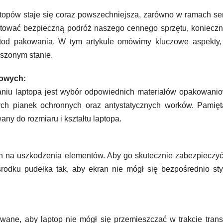
topów staje się coraz powszechniejsza, zarówno w ramach se
tować bezpieczną podróż naszego cennego sprzętu, konieczn
etod pakowania. W tym artykule omówimy kluczowe aspekty, 
uszonym stanie.
iowych:
iu laptopa jest wybór odpowiednich materiałów opakowanio
nych pianek ochronnych oraz antystatycznych worków. Pamięt
y do rozmiaru i kształtu laptopa.
ch na uszkodzenia elementów. Aby go skutecznie zabezpieczyć
 środku pudełka tak, aby ekran nie mógł się bezpośrednio st
ane, aby laptop nie mógł się przemieszczać w trakcie trans