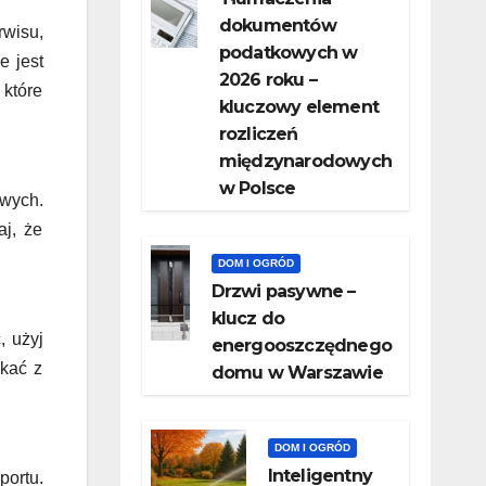
dokumentów
rwisu,
podatkowych w
e jest
2026 roku –
które
kluczowy element
rozliczeń
międzynarodowych
w Polsce
wych.
aj, że
DOM I OGRÓD
Drzwi pasywne –
klucz do
, użyj
energooszczędnego
ykać z
domu w Warszawie
DOM I OGRÓD
Inteligentny
portu.