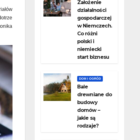
Założenie
riałów
działalności
dotrze
gospodarczej
w Niemczech.
ronika
Co różni
polski i
niemiecki
start biznesu
DOM I OGRÓD
Bale
drewniane do
budowy
domów –
jakie są
rodzaje?