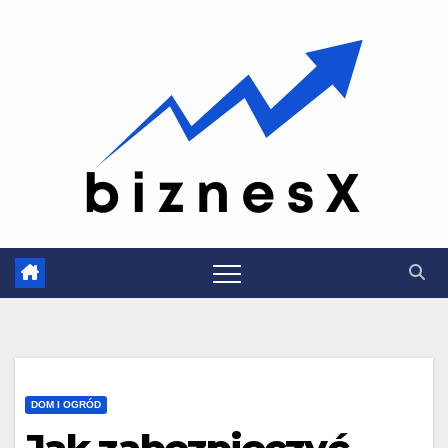
Skip
to
content
DOM I OGRÓD