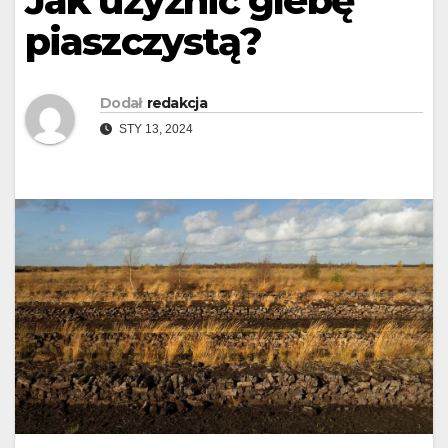
Jak użyźnić glebę
piaszczystą?
Dodał
redakcja
STY 13, 2024