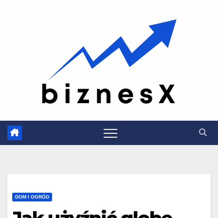
Skip
to
content
DOM I OGRÓD