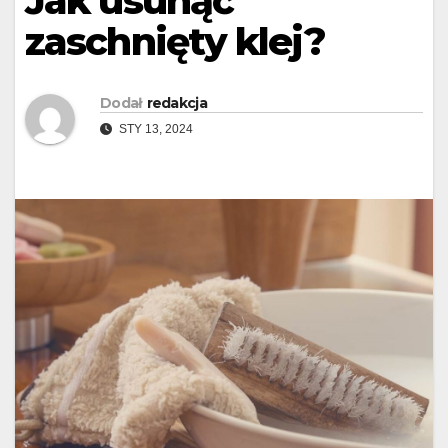
Jak usunąć
zaschnięty klej?
Dodał
redakcja
STY 13, 2024