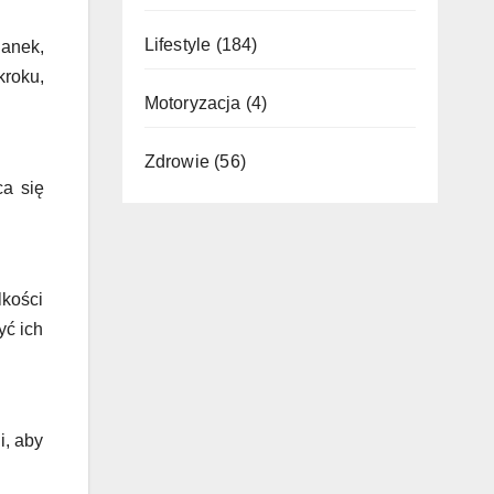
Lifestyle
(184)
anek,
kroku,
Motoryzacja
(4)
Zdrowie
(56)
ca się
lkości
yć ich
i, aby