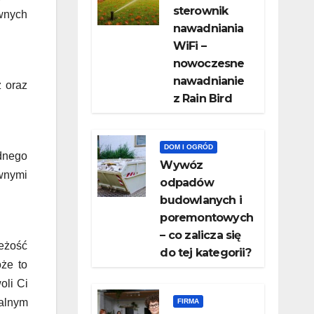
sterownik
wnych
nawadniania
WiFi –
nowoczesne
nawadnianie
ż oraz
z Rain Bird
DOM I OGRÓD
ednego
Wywóz
ównymi
odpadów
budowlanych i
poremontowych
– co zalicza się
ieżość
do tej kategorii?
óże to
oli Ci
nalnym
FIRMA