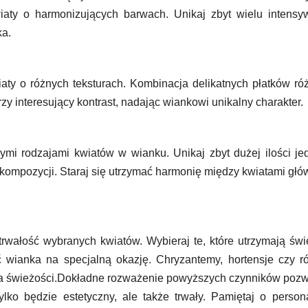
iaty o harmonizujących barwach. Unikaj zbyt wielu intensy
ka.
iaty o różnych teksturach. Kombinacja delikatnych płatków ró
rzy interesujący kontrast, nadając wiankowi unikalny charakter.
ymi rodzajami kwiatów w wianku. Unikaj zbyt dużej ilości j
kompozycji. Staraj się utrzymać harmonię między kwiatami gł
 trwałość wybranych kwiatów. Wybieraj te, które utrzymają św
yć wianka na specjalną okazję. Chryzantemy, hortensje czy r
nia świeżości.Dokładne rozważenie powyższych czynników pozw
ylko będzie estetyczny, ale także trwały. Pamiętaj o perso