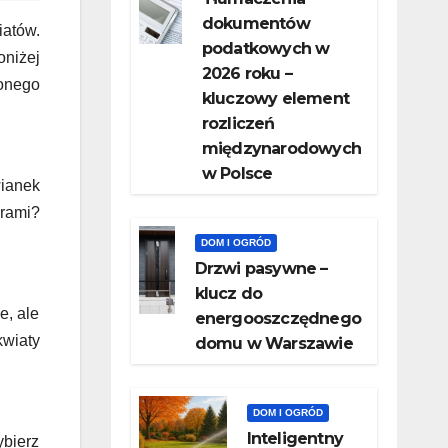
dokumentów
iatów.
podatkowych w
niżej
2026 roku –
onego
kluczowy element
rozliczeń
międzynarodowych
w Polsce
ianek
orami?
DOM I OGRÓD
Drzwi pasywne –
klucz do
e, ale
energooszczędnego
kwiaty
domu w Warszawie
DOM I OGRÓD
Inteligentny
ybierz