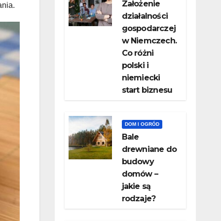
Założenie
ania.
działalności
gospodarczej
w Niemczech.
Co różni
polski i
niemiecki
start biznesu
DOM I OGRÓD
Bale
drewniane do
budowy
domów –
jakie są
rodzaje?