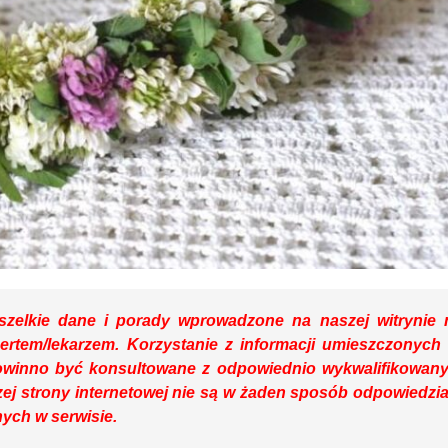
zelkie dane i porady wprowadzone na naszej witrynie 
pertem/lekarzem. Korzystanie z informacji umieszczonych
owinno być konsultowane z odpowiednio wykwalifikowan
ej strony internetowej nie są w żaden sposób odpowiedzia
ych w serwisie.