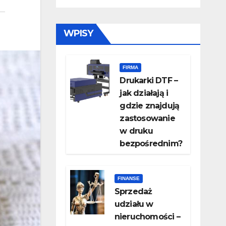
WPISY
FIRMA
Drukarki DTF –
jak działają i
gdzie znajdują
zastosowanie
w druku
bezpośrednim?
FINANSE
Sprzedaż
udziału w
nieruchomości –