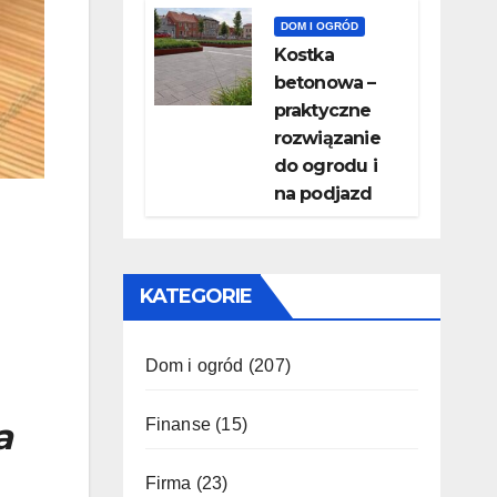
DOM I OGRÓD
Kostka
betonowa –
praktyczne
rozwiązanie
do ogrodu i
na podjazd
KATEGORIE
Dom i ogród
(207)
a
Finanse
(15)
Firma
(23)