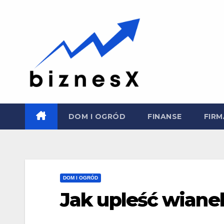
Skip
to
content
DOM I OGRÓD
FINANSE
FIRM
DOM I OGRÓD
Jak upleść wiane