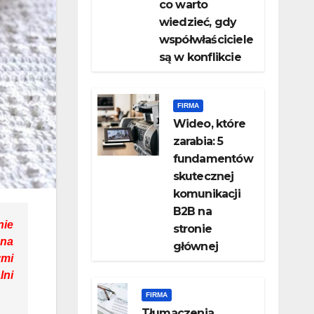
co warto
wiedzieć, gdy
współwłaściciele
są w konflikcie
FIRMA
Wideo, które
zarabia: 5
fundamentów
skutecznej
komunikacji
B2B na
nie
stronie
 na
głównej
ymi
lni
FIRMA
Tłumaczenia