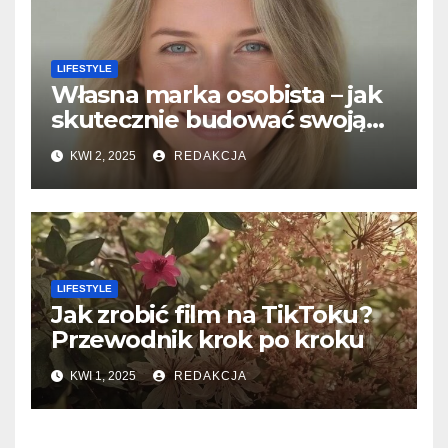
LIFESTYLE
Własna marka osobista – jak
skutecznie budować swoją
reputację w sieci?
KWI 2, 2025
REDAKCJA
LIFESTYLE
Jak zrobić film na TikToku?
Przewodnik krok po kroku
KWI 1, 2025
REDAKCJA