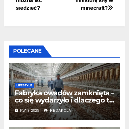
można iść
miksturę siły w
wpisu
siedzieć?
minecraft?
POLECANE
LIFESTYLE
Fabryka owadów zamknięta –
co się wydarzyło i dlaczego to
takie ważne?
KWI 3, 2025
REDAKCJA