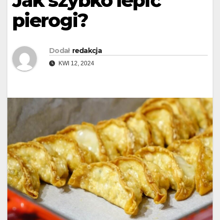
Jak szybko lepić
pierogi?
Dodał
redakcja
KWI 12, 2024