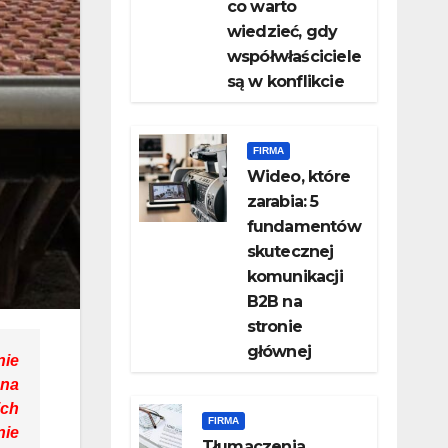
co warto
wiedzieć, gdy
współwłaściciele
są w konflikcie
FIRMA
Wideo, które
zarabia: 5
fundamentów
skutecznej
komunikacji
B2B na
stronie
głównej
nie
 na
ich
FIRMA
nie
Tłumaczenia