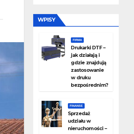
WPISY
FIRMA
Drukarki DTF –
jak działają i
gdzie znajdują
zastosowanie
w druku
bezpośrednim?
FINANSE
Sprzedaż
udziału w
nieruchomości –