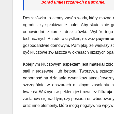
porad umieszczanych na stronie.
Deszczówka to cenny zasób wody, który można e
ogrodu czy spłukiwanie toalet. Aby skutecznie
odpowiedni zbiornik deszczówki. Wybór tego
technicznych.Przede wszystkim, rozważ
pojemno
gospodarstwie domowym. Pamiętaj, że większy zb
być kluczowe zwłaszcza w okresach niższych opa
Kolejnym kluczowym aspektem jest
materiał
zbio
stali nierdzewnej lub betonu. Tworzywa sztuczn
odporność na działanie czynników atmosferyczny
szczególnie w obszarach o silnym zasoleniu pow
trwałość.Ważnym aspektem jest również
filtracj
zastanów się nad tym, czy posiada on wbudowany sy
oraz inne elementy, które mogą negatywnie wpły