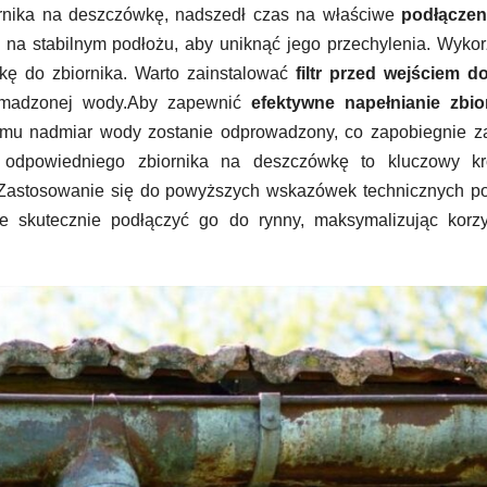
rnika na deszczówkę, nadszedł czas na właściwe
podłączen
y na stabilnym podłożu, aby uniknąć jego przechylenia. Wykor
kę do zbiornika. Warto zainstalować
filtr przed wejściem d
romadzonej wody.Aby zapewnić
efektywne napełnianie zbio
iemu nadmiar wody zostanie odprowadzony, co zapobiegnie z
r odpowiedniego zbiornika na deszczówkę to kluczowy k
Zastosowanie się do powyższych wskazówek technicznych po
kże skutecznie podłączyć go do rynny, maksymalizując korz