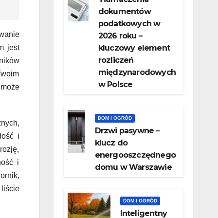
dokumentów
podatkowych w
wanie
2026 roku –
 jest
kluczowy element
rozliczeń
ników
międzynarodowych
 Twoim
w Polsce
o może
DOM I OGRÓD
znych,
Drzwi pasywne –
łość i
klucz do
rozję,
energooszczędnego
ność i
domu w Warszawie
ornik,
liście
DOM I OGRÓD
Inteligentny