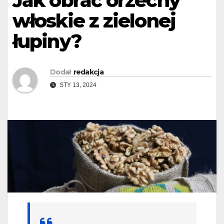
Jak obrać orzechy
włoskie z zielonej
łupiny?
Dodał
redakcja
STY 13, 2024