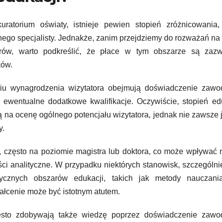
ratorium oświaty, istnieje pewien stopień zróżnicowania, 
nego specjalisty. Jednakże, zanim przejdziemy do rozważań na
rów, warto podkreślić, że płace w tym obszarze są zazw
ków.
niu wynagrodzenia wizytatora obejmują doświadczenie zawo
ewentualne dodatkowe kwalifikacje. Oczywiście, stopień ed
 na ocenę ogólnego potencjału wizytatora, jednak nie zawsze j
y.
, często na poziomie magistra lub doktora, co może wpływać 
ści analityczne. W przypadku niektórych stanowisk, szczególni
tycznych obszarów edukacji, takich jak metody nauczani
łcenie może być istotnym atutem.
zęsto zdobywają także wiedzę poprzez doświadczenie zawo