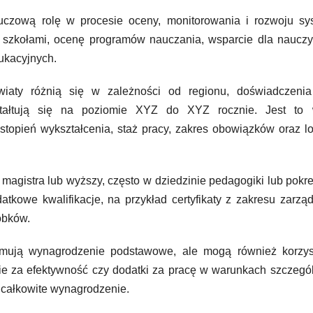
luczową rolę w procesie oceny, monitorowania i rozwoju sy
szkołami, ocenę programów nauczania, wsparcie dla nauczyc
ukacyjnych.
wiaty różnią się w zależności od regionu, doświadczenia
ształtują się na poziomie XYZ do XYZ rocznie. Jest to 
stopień wykształcenia, staż pracy, zakres obowiązków oraz l
 magistra lub wyższy, często w dziedzinie pedagogiki lub pokr
tkowe kwalifikacje, na przykład certyfikaty z zakresu zarzą
obków.
rzymują wynagrodzenie podstawowe, ale mogą również korzys
ie za efektywność czy dodatki za pracę w warunkach szczegó
 całkowite wynagrodzenie.