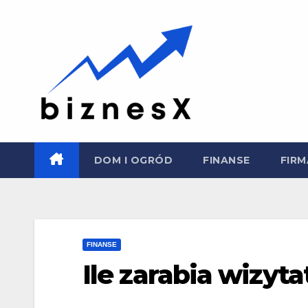
Skip
to
content
DOM I OGRÓD
FINANSE
FIRM
FINANSE
Ile zarabia wizyt