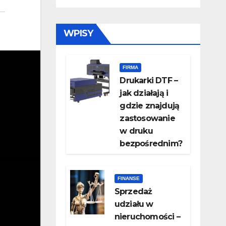
WPISY
FIRMA
Drukarki DTF –
jak działają i
gdzie znajdują
zastosowanie
w druku
bezpośrednim?
FINANSE
Sprzedaż
udziału w
nieruchomości –