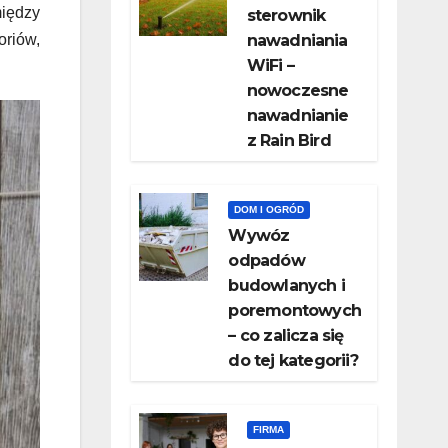
między
sterownik
oriów,
nawadniania
WiFi –
nowoczesne
nawadnianie
z Rain Bird
DOM I OGRÓD
Wywóz
odpadów
budowlanych i
poremontowych
– co zalicza się
do tej kategorii?
FIRMA