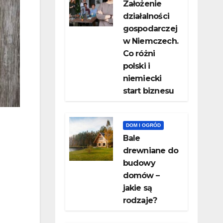
Założenie
działalności
gospodarczej
w Niemczech.
Co różni
polski i
niemiecki
start biznesu
DOM I OGRÓD
Bale
drewniane do
budowy
domów –
jakie są
rodzaje?