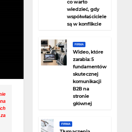
co warto
wiedzieć, gdy
współwłaściciele
są w konflikcie
FIRMA
Wideo, które
zarabia: 5
fundamentów
skutecznej
komunikacji
B2B na
nie
stronie
 na
głównej
ich
 za
FIRMA
Tłumaczenia