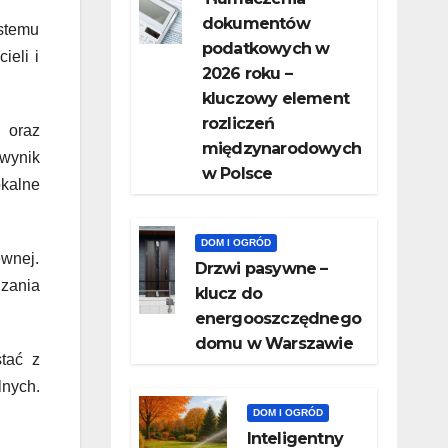
dokumentów
stemu
podatkowych w
ieli i
2026 roku –
kluczowy element
rozliczeń
 oraz
międzynarodowych
wynik
w Polsce
okalne
DOM I OGRÓD
ewnej.
Drzwi pasywne –
dzania
klucz do
energooszczędnego
domu w Warszawie
tać z
lnych.
DOM I OGRÓD
Inteligentny