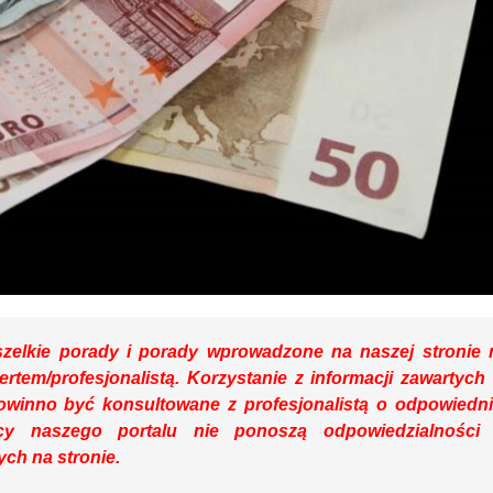
zelkie porady i porady wprowadzone na naszej stronie 
ertem/profesjonalistą. Korzystanie z informacji zawartych
winno być konsultowane z profesjonalistą o odpowiedn
wcy naszego portalu nie ponoszą odpowiedzialności
ch na stronie.