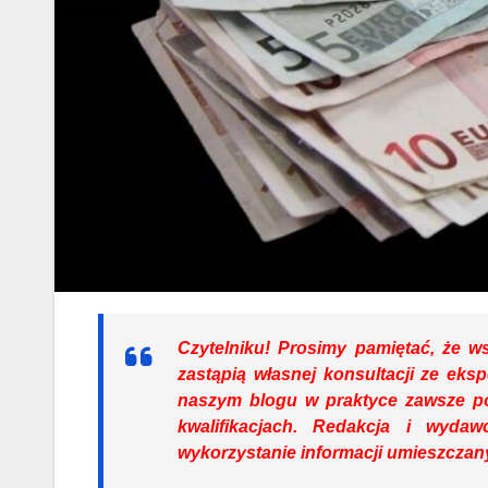
Czytelniku!
Prosimy pamiętać, że ws
zastąpią własnej konsultacji ze eksp
naszym blogu w praktyce zawsze po
kwalifikacjach. Redakcja i wyda
wykorzystanie informacji umieszczany