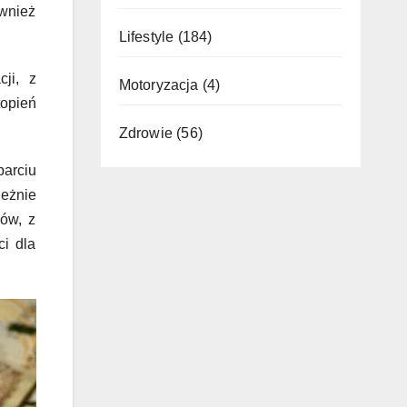
ównież
Lifestyle
(184)
ji, z
Motoryzacja
(4)
opień
Zdrowie
(56)
parciu
leżnie
ków, z
ci dla