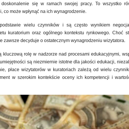
ałe doskonalenie się w ramach swojej pracy. To wszystko r
cji, co może wpłynąć na ich wynagrodzenie.
podstawie wielu czynników i są często wynikiem negocjac
etu kuratorium oraz ogólnego kontekstu rynkowego. Choć st
nie zawsze decyduje o ostatecznym wynagrodzeniu wizytatora.
ją kluczową rolę w nadzorze nad procesami edukacyjnymi, ws
umiejętności są niezmiernie istotne dla jakości edukacji, nieza
nie, płace wizytatorów w kuratoriach zależą od wielu czynni
lement w szerokim kontekście oceny ich kompetencji i wartoś