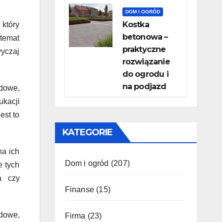
DOM I OGRÓD
Kostka
który
betonowa –
 temat
praktyczne
yczaj
rozwiązanie
do ogrodu i
na podjazd
dowe,
ukacji
est to
KATEGORIE
na ich
Dom i ogród
(207)
e tych
a czy
Finanse
(15)
dowe,
Firma
(23)