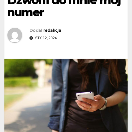
Dzwoni do mnie mój
numer
Dodał
redakcja
STY 12, 2024