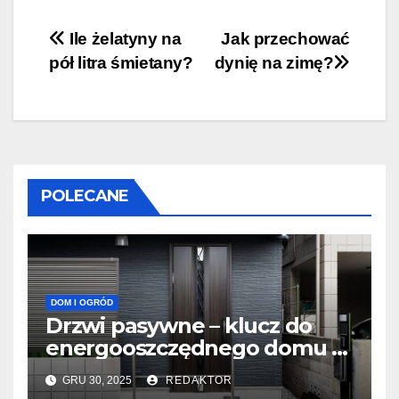
Nawigacja
Ile żelatyny na
Jak przechować
pół litra śmietany?
dynię na zimę?
wpisu
POLECANE
DOM I OGRÓD
Drzwi pasywne – klucz do
energooszczędnego domu w
Warszawie
GRU 30, 2025
REDAKTOR