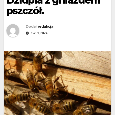
Dziupla z gniazdem
pszczół.
Dodał
redakcja
KWI 9, 2024