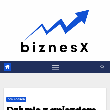
Skip
to
content
DOM I OGRÓD