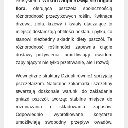
ekosystemu.
Wokół Dziupli rozwija się bogata
flora,
oferująca pszczelą społecznością
różnorodność przeżytkowych roślin. Kwitnące
drzewa, zioła, krzewy i kwiaty otaczające to
miejsce dostarczają obfitości nektaru i pyłku, co
stanowi niezbędny składnik diety pszczół. Ta
różnorodność roślinności zapewnia ciągłe
dostawy pożywienia, umożliwiając owadom
zapylającym nie tylko przetrwanie, ale i rozwój.
Wewnętrzne struktury Dziupli również sprzyjają
pszczelarzom. Naturalne zakamarki i szczeliny
stwarzają doskonałe warunki do zakładania
gniazd pszczół, tworząc stabilne miejsca do
rozmnażania i składowania zapasów.
Odpowiednio wyprofilowane korytarze
umożliwiają swobodny przepływ owadów,