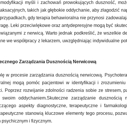
i modyfikacji myśli i zachowań prowokujących duszność, mo
laksacyjnych, takich jak głębokie oddychanie, aby złagodzić na
przypadkach, gdy terapia behawioralna nie przynosi zadowala
uwagę. Leki przeciwlękowe oraz antydepresyjne mogą być skut
iązanymi z nerwicą. Warto jednak podkreślić, że wszelkie d
ne we współpracy z lekarzem, uwzględniając indywidualne po
tecznego Zarządzania Dusznością Nerwicową
olę w procesie zarządzania dusznością nerwicową. Psychoter
ralnej mogą pomóc pacjentowi w identyfikacji i zrozumieniu
. Poprzez rozwijanie zdolności radzenia sobie ze stresem, p
 swoim oddychaniem.Skuteczne zarządzanie dusznością n
zącego aspekty diagnostyczne, terapeutyczne i farmakologi
rapeutyczne stanowią kluczowe elementy tego procesu, pozw
 psychicznym i fizycznym.