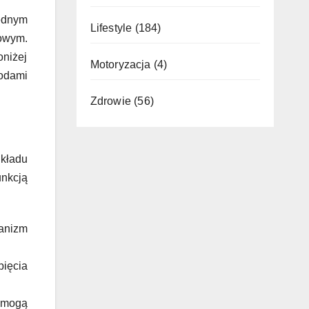
Jednym
Lifestyle
(184)
owym.
oniżej
Motoryzacja
(4)
odami
Zdrowie
(56)
kładu
unkcją
anizm
ięcia
, mogą