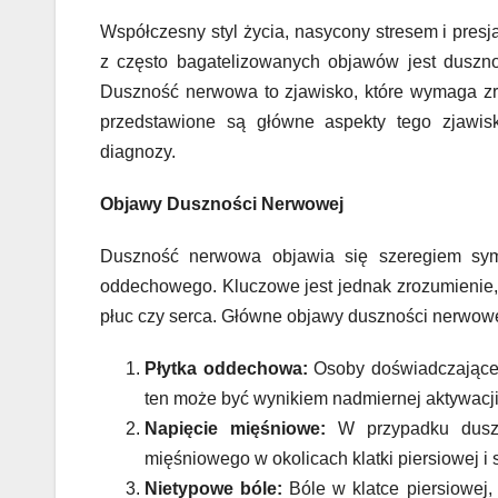
Współczesny styl życia, nasycony stresem i pres
z często bagatelizowanych objawów jest dusz
Duszność nerwowa to zjawisko, które wymaga zro
przedstawione są główne aspekty tego zjawis
diagnozy.
Objawy Duszności Nerwowej
Duszność nerwowa objawia się szeregiem sym
oddechowego. Kluczowe jest jednak zrozumienie,
płuc czy serca. Główne objawy duszności nerwow
Płytka oddechowa:
Osoby doświadczające 
ten może być wynikiem nadmiernej aktywacj
Napięcie mięśniowe:
W przypadku duszno
mięśniowego w okolicach klatki piersiowej 
Nietypowe bóle:
Bóle w klatce piersiowej