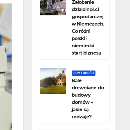
Założenie
działalności
gospodarczej
w Niemczech.
Co różni
polski i
niemiecki
start biznesu
DOM I OGRÓD
Bale
drewniane do
budowy
domów –
jakie są
rodzaje?