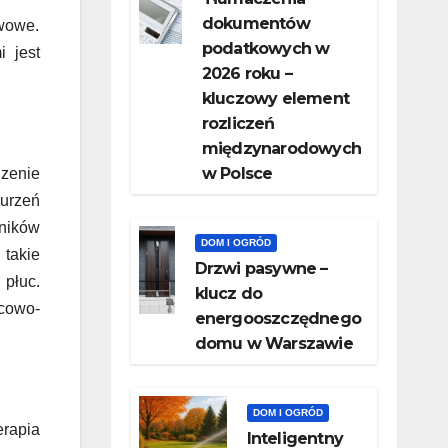
dokumentów
wowe.
podatkowych w
 jest
2026 roku –
kluczowy element
rozliczeń
międzynarodowych
w Polsce
zenie
urzeń
ników
DOM I OGRÓD
 takie
Drzwi pasywne –
 płuc.
klucz do
cowo-
energooszczędnego
domu w Warszawie
DOM I OGRÓD
rapia
Inteligentny