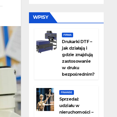
WPISY
FIRMA
Drukarki DTF –
jak działają i
gdzie znajdują
zastosowanie
w druku
bezpośrednim?
FINANSE
Sprzedaż
udziału w
nieruchomości –