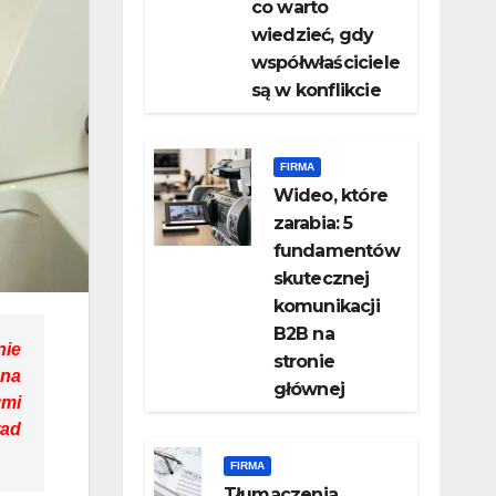
co warto
wiedzieć, gdy
współwłaściciele
są w konflikcie
FIRMA
Wideo, które
zarabia: 5
fundamentów
skutecznej
komunikacji
B2B na
nie
stronie
 na
głównej
ymi
rad
FIRMA
Tłumaczenia