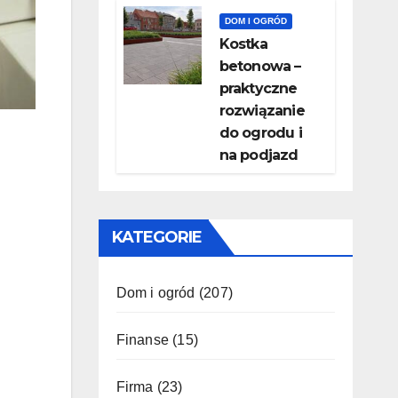
DOM I OGRÓD
Kostka
betonowa –
praktyczne
rozwiązanie
do ogrodu i
na podjazd
KATEGORIE
Dom i ogród
(207)
Finanse
(15)
Firma
(23)