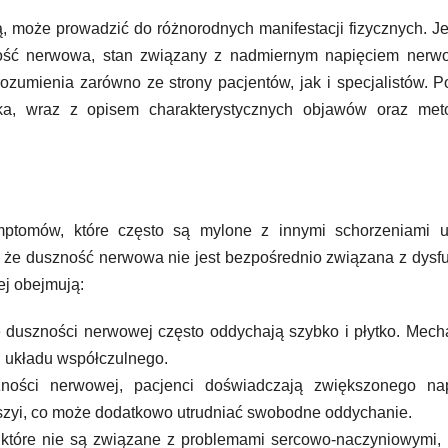
ją, może prowadzić do różnorodnych manifestacji fizycznych. 
ność nerwowa, stan związany z nadmiernym napięciem nerw
zumienia zarówno ze strony pacjentów, jak i specjalistów. P
ka, wraz z opisem charakterystycznych objawów oraz met
ptomów, które często są mylone z innymi schorzeniami u
 że duszność nerwowa nie jest bezpośrednio związana z dysf
ej obejmują:
duszności nerwowej często oddychają szybko i płytko. Mech
i układu współczulnego.
ści nerwowej, pacjenci doświadczają zwiększonego nap
i szyi, co może dodatkowo utrudniać swobodne oddychanie.
, które nie są związane z problemami sercowo-naczyniowymi