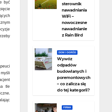
że być
sterownik
pięcie
nawadniania
jących
WiFi –
ecznym
nowoczesne
nawadnianie
ecyzje
z Rain Bird
trzeby
DOM I OGRÓD
Wywóz
odpadów
apeuci
budowlanych i
 myśli
poremontowych
acjent
– co zalicza się
a tle
do tej kategorii?
czne.
alając
FIRMA