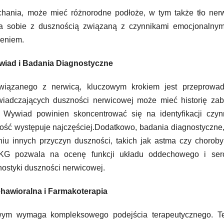
hania, może mieć różnorodne podłoże, w tym także tło ner
 sobie z dusznością związaną z czynnikami emocjonalnymi
zeniem.
iad i Badania Diagnostyczne
wiązanego z nerwicą, kluczowym krokiem jest przeprowad
iadczających duszności nerwicowej może mieć historię zab
. Wywiad powinien skoncentrować się na identyfikacji czyn
ność występuje najczęściej.Dodatkowo, badania diagnostyczne,
u innych przyczyn duszności, takich jak astma czy choroby
EKG pozwala na ocenę funkcji układu oddechowego i ser
ostyki duszności nerwicowej.
hawioralna i Farmakoterapia
wym wymaga kompleksowego podejścia terapeutycznego. Te