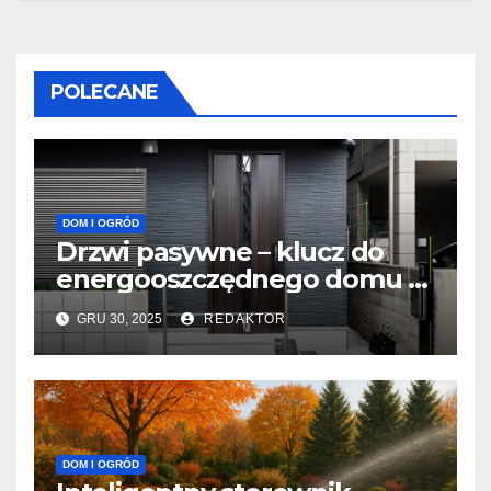
POLECANE
DOM I OGRÓD
Drzwi pasywne – klucz do
energooszczędnego domu w
Warszawie
GRU 30, 2025
REDAKTOR
DOM I OGRÓD