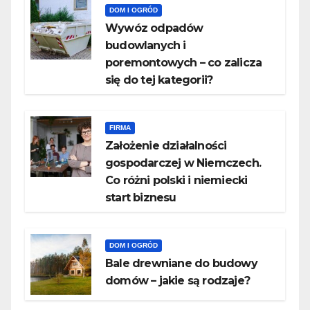
DOM I OGRÓD
Wywóz odpadów
budowlanych i
poremontowych – co zalicza
się do tej kategorii?
FIRMA
Założenie działalności
gospodarczej w Niemczech.
Co różni polski i niemiecki
start biznesu
DOM I OGRÓD
Bale drewniane do budowy
domów – jakie są rodzaje?