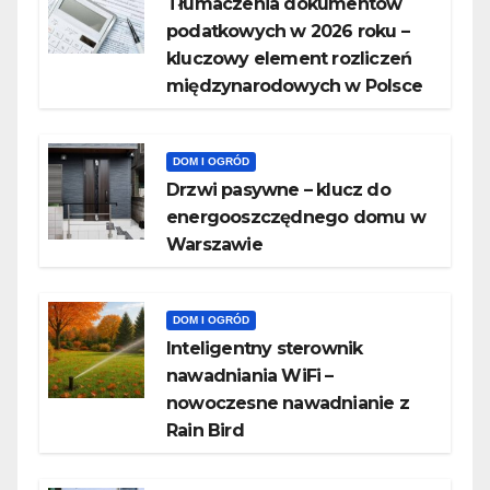
Tłumaczenia dokumentów
podatkowych w 2026 roku –
kluczowy element rozliczeń
międzynarodowych w Polsce
DOM I OGRÓD
Drzwi pasywne – klucz do
energooszczędnego domu w
Warszawie
DOM I OGRÓD
Inteligentny sterownik
nawadniania WiFi –
nowoczesne nawadnianie z
Rain Bird