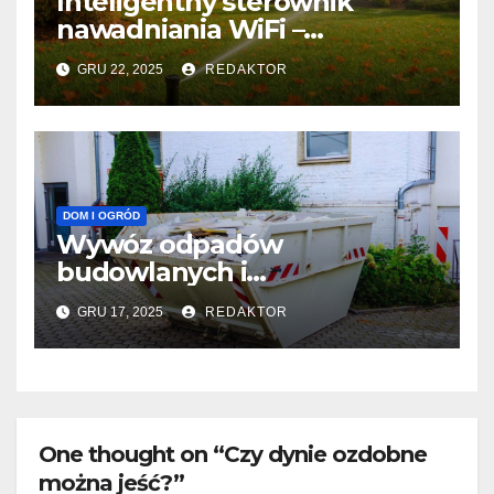
Inteligentny sterownik
nawadniania WiFi –
nowoczesne nawadnianie z
GRU 22, 2025
REDAKTOR
Rain Bird
DOM I OGRÓD
Wywóz odpadów
budowlanych i
poremontowych – co zalicza
GRU 17, 2025
REDAKTOR
się do tej kategorii?
One thought on “Czy dynie ozdobne
można jeść?”