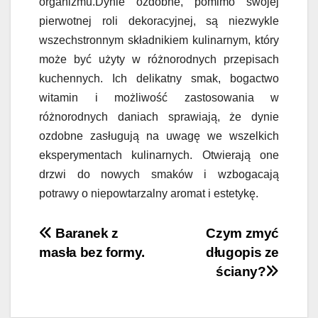
organizmu.Dynie ozdobne, pomimo swojej
pierwotnej roli dekoracyjnej, są niezwykle
wszechstronnym składnikiem kulinarnym, który
może być użyty w różnorodnych przepisach
kuchennych. Ich delikatny smak, bogactwo
witamin i możliwość zastosowania w
różnorodnych daniach sprawiają, że dynie
ozdobne zasługują na uwagę we wszelkich
eksperymentach kulinarnych. Otwierają one
drzwi do nowych smaków i wzbogacają
potrawy o niepowtarzalny aromat i estetykę.
Nawigacja
Baranek z
Czym zmyć
masła bez formy.
długopis ze
wpisu
ściany?