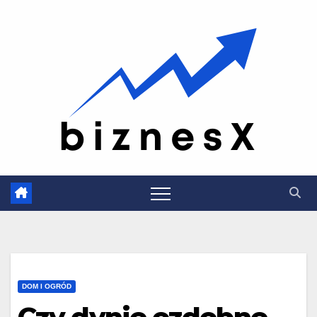
Skip
to
content
DOM I OGRÓD