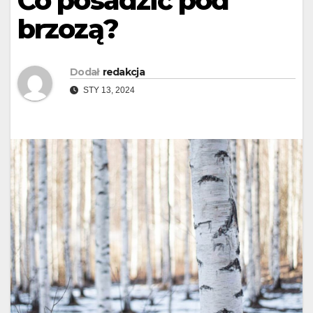
Co posadzić pod
brzozą?
Dodał
redakcja
STY 13, 2024