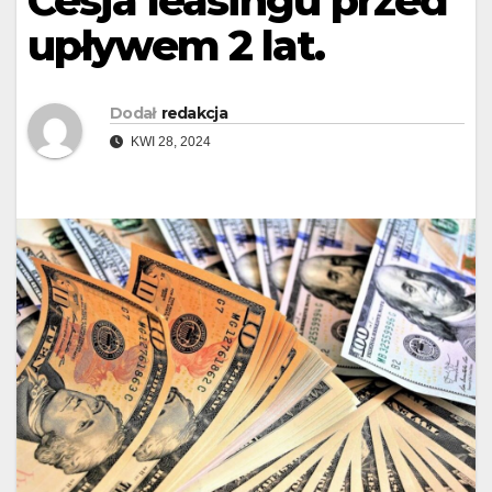
Cesja leasingu przed
upływem 2 lat.
Dodał
redakcja
KWI 28, 2024