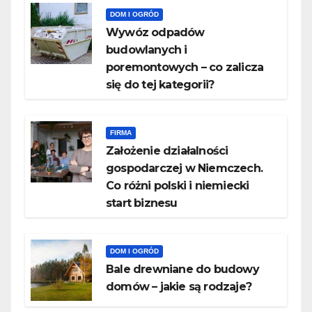
DOM I OGRÓD
Wywóz odpadów
budowlanych i
poremontowych – co zalicza
się do tej kategorii?
FIRMA
Założenie działalności
gospodarczej w Niemczech.
Co różni polski i niemiecki
start biznesu
DOM I OGRÓD
Bale drewniane do budowy
domów – jakie są rodzaje?