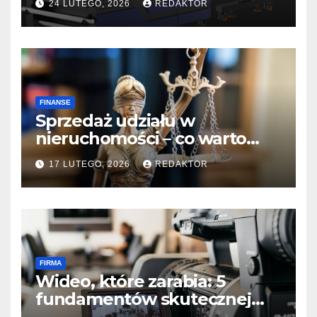
24 LUTEGO, 2026
REDAKTOR
FINANSE
Sprzedaż udziału w
nieruchomości – co warto
wiedzieć, gdy
17 LUTEGO, 2026
REDAKTOR
współwłaściciele są w
konflikcie
FIRMA
Wideo, które zarabia: 5
fundamentów skutecznej
komunikacji B2B na stronie