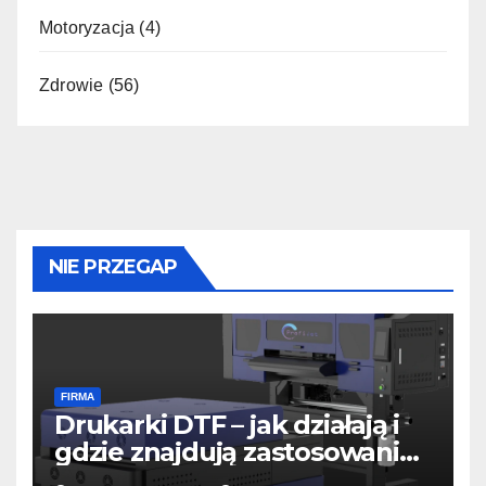
Motoryzacja
(4)
Zdrowie
(56)
NIE PRZEGAP
FIRMA
Drukarki DTF – jak działają i
gdzie znajdują zastosowanie
w druku bezpośrednim?