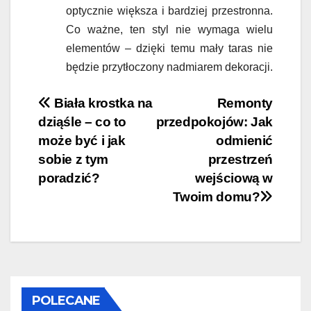
optycznie większa i bardziej przestronna.
Co ważne, ten styl nie wymaga wielu
elementów – dzięki temu mały taras nie
będzie przytłoczony nadmiarem dekoracji.
Nawigacja
Biała krostka na
Remonty
dziąśle – co to
przedpokojów: Jak
wpisu
może być i jak
odmienić
sobie z tym
przestrzeń
poradzić?
wejściową w
Twoim domu?
POLECANE