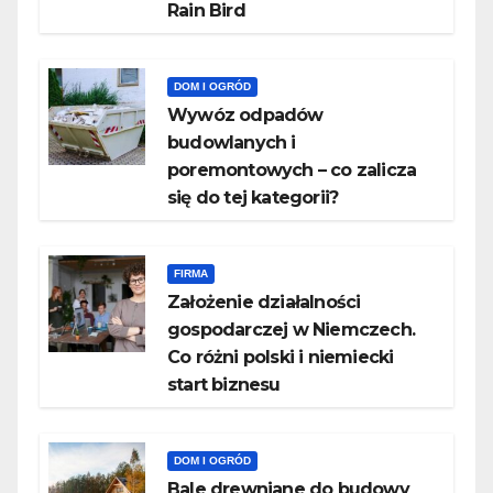
Rain Bird
DOM I OGRÓD
Wywóz odpadów
budowlanych i
poremontowych – co zalicza
się do tej kategorii?
FIRMA
Założenie działalności
gospodarczej w Niemczech.
Co różni polski i niemiecki
start biznesu
DOM I OGRÓD
Bale drewniane do budowy