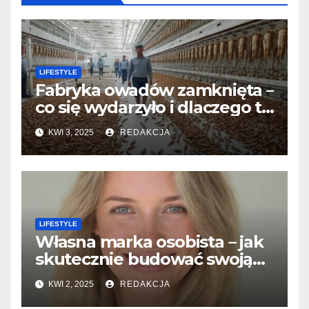
LIFESTYLE
Fabryka owadów zamknięta –
co się wydarzyło i dlaczego to
takie ważne?
KWI 3, 2025
REDAKCJA
LIFESTYLE
Własna marka osobista – jak
skutecznie budować swoją
reputację w sieci?
KWI 2, 2025
REDAKCJA