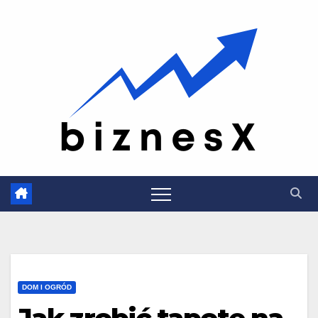
Skip
to
content
DOM I OGRÓD