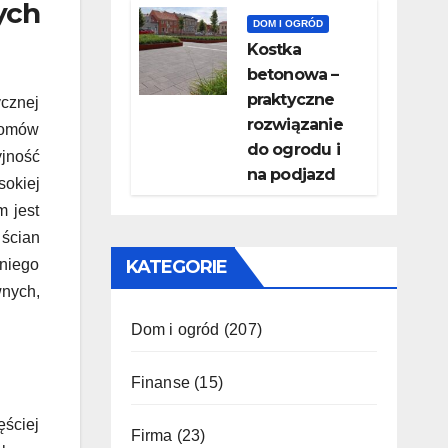
ych
DOM I OGRÓD
Kostka
betonowa –
praktyczne
ycznej
rozwiązanie
domów
do ogrodu i
jność
na podjazd
sokiej
m jest
 ścian
niego
KATEGORIE
wnych,
Dom i ogród
(207)
Finanse
(15)
ęściej
Firma
(23)