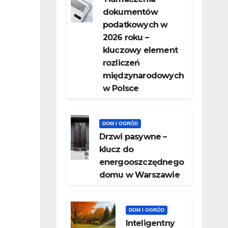
dokumentów
podatkowych w
2026 roku –
kluczowy element
rozliczeń
międzynarodowych
w Polsce
DOM I OGRÓD
Drzwi pasywne –
klucz do
energooszczędnego
domu w Warszawie
DOM I OGRÓD
Inteligentny