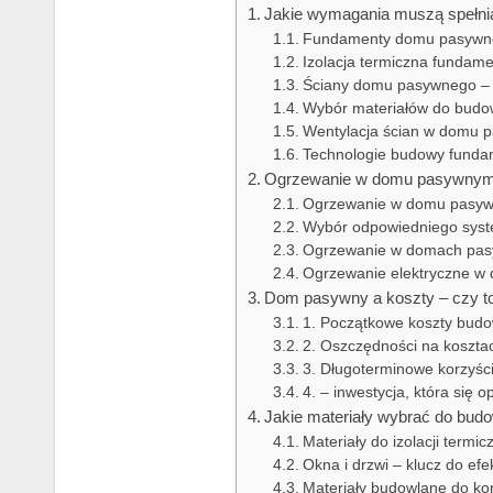
Jakie wymagania muszą spełni
Fundamenty domu pasywneg
Izolacja termiczna fundam
Ściany domu pasywnego – na
Wybór materiałów do budo
Wentylacja ścian w domu
Technologie budowy funda
Ogrzewanie w domu pasywnym –
Ogrzewanie w domu pasyw
Wybór odpowiedniego sys
Ogrzewanie w domach pasy
Ogrzewanie elektryczne w
Dom pasywny a koszty – czy to
1. Początkowe koszty bu
2. Oszczędności na kosztac
3. Długoterminowe korzyśc
4. – inwestycja, która się o
Jakie materiały wybrać do bu
Materiały do izolacji ter
Okna i drzwi – klucz do ef
Materiały budowlane do kon