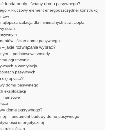
ać fundamenty i ściany domu pasywnego?
o – kluczowy element energooszczędnej konstrukcji
entów
jlepsza izolacja dla minimalnych strat ciepła
wy ścian
 pasywnym
mentów i ścian domu pasywnego
 jakie rozwiązania wybrać?
nym – podstawowe zasady
temu ogrzewania
wnych a wentylacja
 domach pasywnych
 się opłaca?
dowy domu pasywnego
h eksploatacji
i finansowe
płaca
dowy domu pasywnego?
micznej – fundament budowy domu pasywnego
ektywności energetycznej
strukcji ścian