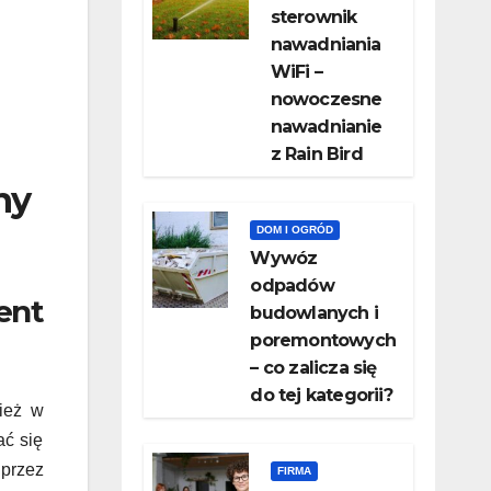
sterownik
nawadniania
WiFi –
nowoczesne
nawadnianie
z Rain Bird
ny
DOM I OGRÓD
Wywóz
odpadów
ent
budowlanych i
poremontowych
– co zalicza się
do tej kategorii?
ież w
ć się
 przez
FIRMA