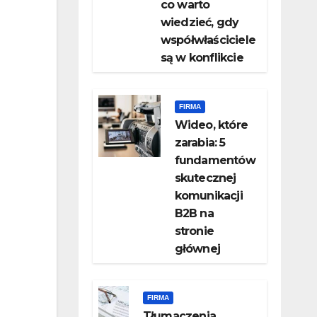
co warto
wiedzieć, gdy
współwłaściciele
są w konflikcie
FIRMA
Wideo, które
zarabia: 5
fundamentów
skutecznej
komunikacji
B2B na
stronie
głównej
FIRMA
Tłumaczenia