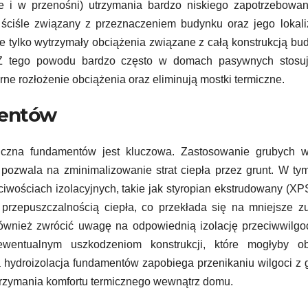
e i w przenośni) utrzymania bardzo niskiego zapotrzebowan
ściśle związany z przeznaczeniem budynku oraz jego lokali
 tylko wytrzymały obciążenia związane z całą konstrukcją bu
. Z tego powodu bardzo często w domach pasywnych stosuj
ne rozłożenie obciążenia oraz eliminują mostki termiczne.
mentów
czna fundamentów jest kluczowa. Zastosowanie grubych w
 pozwala na zminimalizowanie strat ciepła przez grunt. W ty
ciwościach izolacyjnych, takie jak styropian ekstrudowany (XP
ą przepuszczalnością ciepła, co przekłada się na mniejsze z
również zwrócić uwagę na odpowiednią izolację przeciwwilg
wentualnym uszkodzeniom konstrukcji, które mogłyby ob
hydroizolacja fundamentów zapobiega przenikaniu wilgoci z 
trzymania komfortu termicznego wewnątrz domu.