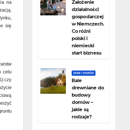
Założenie
ia na
działalności
zacją.
gospodarczej
dynku,
w Niemczech.
e się
Co różni
polski i
niemiecki
start biznesu
arstw
m celu
DOM I OGRÓD
S) czy
Bale
użycie
drewniane do
budowy
ociową
domów –
niżyć
jakie są
gruntu
rodzaje?