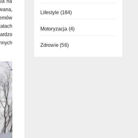
ala na
owana,
Lifestyle
(184)
stemów
ratach
Motoryzacja
(4)
bardzo
ennych
Zdrowie
(56)