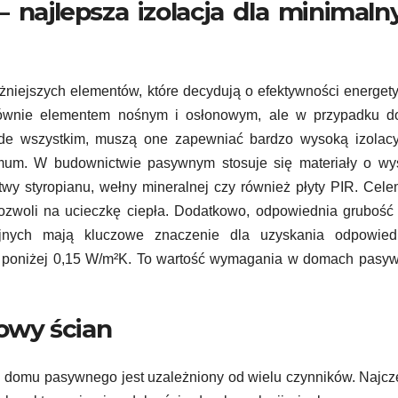
najlepsza izolacja dla minimaln
iejszych elementów, które decydują o efektywności energet
łównie elementem nośnym i osłonowym, ale w przypadku 
zede wszystkim, muszą one zapewniać bardzo wysoką izolacy
nimum. W budownictwie pasywnym stosuje się materiały o wy
twy styropianu, wełny mineralnej czy również płyty PIR. Cele
e pozwoli na ucieczkę ciepła. Dodatkowo, odpowiednia grubość
yjnych mają kluczowe znaczenie dla uzyskania odpowied
yć poniżej 0,15 W/m²K. To wartość wymagania w domach pasy
owy ścian
domu pasywnego jest uzależniony od wielu czynników. Najcz