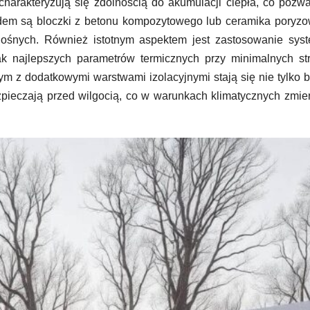
charakteryzują się zdolnością do akumulacji ciepła, co pozw
adem są bloczki z betonu kompozytowego lub ceramika poryz
n nośnych. Również istotnym aspektem jest zastosowanie sy
ak najlepszych parametrów termicznych przy minimalnych st
m z dodatkowymi warstwami izolacyjnymi stają się nie tylko 
bezpieczają przed wilgocią, co w warunkach klimatycznych zmi